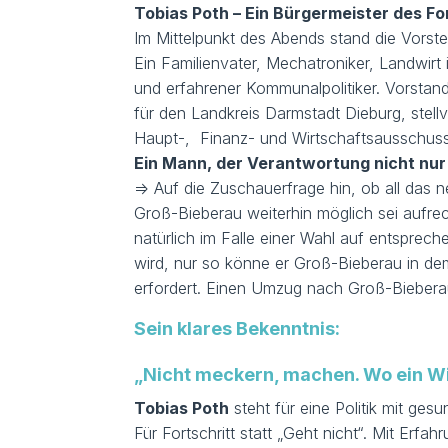
Tobias Poth – Ein Bürgermeister des Fo
Im Mittelpunkt des Abends stand die Vorst
Ein Familienvater, Mechatroniker, Landwir
und erfahrener Kommunalpolitiker. Vorstan
für den Landkreis Darmstadt Dieburg, stellv
Haupt-, Finanz- und Wirtschaftsausschuss
Ein Mann, der Verantwortung nicht nur 
=> Auf die Zuschauerfrage hin, ob all das
Groß-Bieberau weiterhin möglich sei aufre
natürlich im Falle einer Wahl auf entspr
wird, nur so könne er Groß-Bieberau in d
erfordert. Einen Umzug nach Groß-Biebera
Sein klares Bekenntnis:
„Nicht meckern, machen. Wo ein Will
Tobias Poth
steht für eine Politik mit g
Für Fortschritt statt „Geht nicht“. Mit Erf