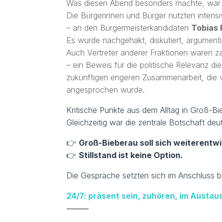
Was diesen Abend besonders machte, war
Die Bürgerinnen und Bürger nutzten intensiv
– an den Bürgermeisterkandidaten
Tobias 
Es wurde nachgehakt, diskutiert, argumenti
Auch Vertreter anderer Fraktionen waren za
– ein Beweis für die politische Relevanz di
zukünftigen engeren
Zusammenarbeit, die v
angesprochen wurde.
Kritische Punkte aus dem Alltag in Groß-Bi
Gleichzeitig war die zentrale Botschaft deut
👉
Groß-Bieberau soll sich weiterentwi
👉
Stillstand ist keine Option.
Die Gespräche setzten sich im Anschluss bi
24/7: präsent sein, zuhören, im Austau
⸻