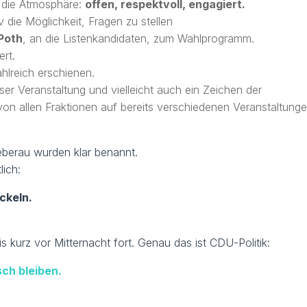
 die Atmosphäre:
offen, respektvoll, engagiert.
 die Möglichkeit, Fragen zu stellen
Poth
, an die Listenkandidaten, zum Wahlprogramm.
ert.
hlreich erschienen.
eser Veranstaltung und vielleicht auch ein Zeichen der
on allen Fraktionen auf bereits verschiedenen Veranstaltung
eberau wurden klar benannt.
lich:
ckeln.
s kurz vor Mitternacht fort. Genau das ist CDU-Politik:
sch bleiben.