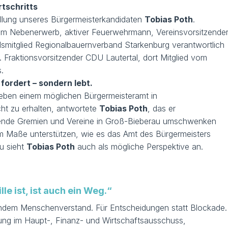
rtschritts
ellung unseres Bürgermeisterkandidaten
Tobias Poth
.
t im Nebenerwerb, aktiver Feuerwehrmann, Vereinsvorsitzende
dsmitglied Regionalbauernverband Starkenburg verantwortlich
. Fraktionsvorsitzender CDU Lautertal, dort Mitglied vom
.
fordert – sondern lebt.
 neben einem möglichen Bürgermeisteramt in
cht zu erhalten, antwortete
Tobias Poth
, das er
echende Gremien und Vereine in Groß-Bieberau umschwenken
em Maße unterstützen, wie es das Amt des Bürgermeisters
u sieht
Tobias Poth
auch als mögliche Perspektive an.
e ist, ist auch ein Weg.“
esundem Menschenverstand. Für Entscheidungen statt Blockade.
ahrung im Haupt-, Finanz- und Wirtschaftsausschuss,