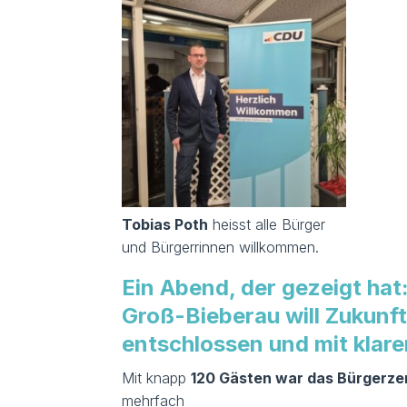
Tobias Poth
heisst alle Bürger
und Bürgerrinnen willkommen.
Ein Abend, der gezeigt hat
Groß-Bieberau will Zukunf
entschlossen und mit klare
Mit knapp
120 Gästen war das Bürgerzent
mehrfach