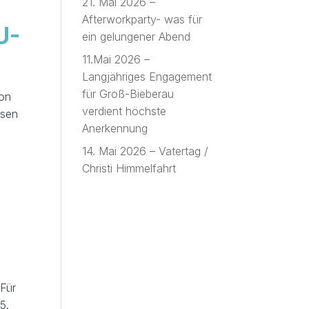
21. Mai 2026 –
Afterworkparty- was für
U-
ein gelungener Abend
11.Mai 2026 –
Langjähriges Engagement
für Groß-Bieberau
ion
verdient höchste
usen
Anerkennung
14. Mai 2026 – Vatertag /
Christi Himmelfahrt
 Für
5.